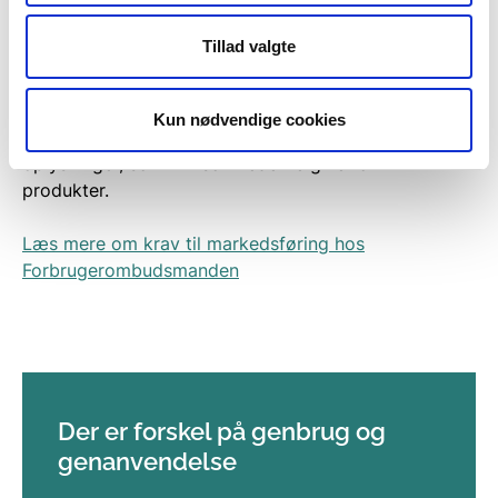
andre materialer.
Tillad valgte
Virksomhederne må heller ikke handle i strid med
god markedsføringsskik.
Kun nødvendige cookies
Hensigten er, at forbrugerne skal kunne stole på de
oplysninger, som virksomhederne giver om
produkter.
Læs mere om krav til markedsføring hos
Forbrugerombudsmanden
Der er forskel på genbrug og
genanvendelse