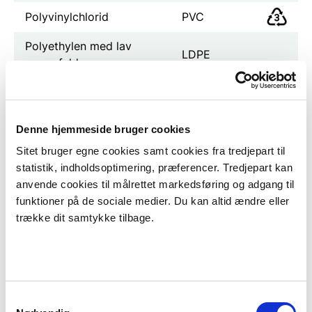
Polyvinylchlorid
PVC
Polyethylen med lav
LDPE
massefylde
Polypropylen
PP
Polystyren
PS
Denne hjemmeside bruger cookies
Sitet bruger egne cookies samt cookies fra tredjepart til
Emballage lavet af forskellige
statistik, indholdsoptimering, præferencer. Tredjepart kan
anvende cookies til målrettet markedsføring og adgang til
materialer
funktioner på de sociale medier. Du kan altid ændre eller
En emballage kan bestå af flere forskellige materialer
trække dit samtykke tilbage.
limet sammen lag på lag. Det kaldes
kompositmaterialer. Ved forkortelse af
kompositmaterialer skrives C plus forkortelsen for
det fremherskende materiale. Forkortelsen skal
Samtykkevalg
skrives med store bogstaver. Eksempel: C/PAP.