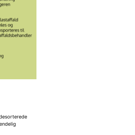
ldesorterede
endelig