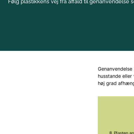
Følg plastikkens vej fra affald til genanvendelse 
Genanvendelse af
husstande eller
høj grad afhæng