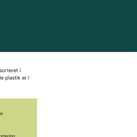
Mærkning
Plastikprodukters miljøpåvirkning
Indkøb
sorteret i
 plastik er i