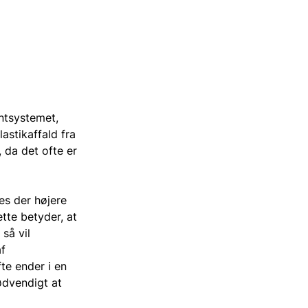
ntsystemet,
astikaffald fra
 da det ofte er
les der højere
ette betyder, at
 så vil
f
te ender i en
ødvendigt at