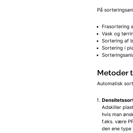
På sorteringsan
Frasortering 
Vask og tørrin
Sortering af b
Sortering i pl
Sorteringsanl
Metoder ti
Automatisk sort
Densitetssor
Adskiller pla
hvis man ønsk
f.eks. være P
den ene type 