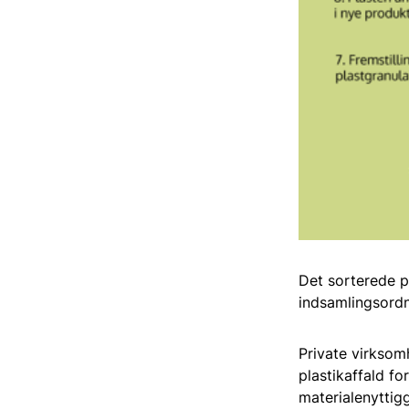
Det sorterede 
indsamlingsordn
Private virksom
plastikaffald f
materialenyttig