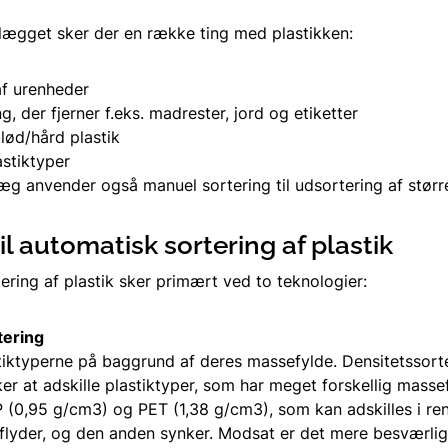
lægget sker der en række ting med plastikken:
af urenheder
g, der fjerner f.eks. madrester, jord og etiketter
lød/hård plastik
astiktyper
æg anvender også manuel sortering til udsortering af stør
l automatisk sortering af plastik
ering af plastik sker primært ved to teknologier:
tering
stiktyperne på baggrund af deres massefylde. Densitetssort
er at adskille plastiktyper, som har meget forskellig masse
P (0,95 g/cm3) og PET (1,38 g/cm3), som kan adskilles i ren
flyder, og den anden synker. Modsat er det mere besværligt