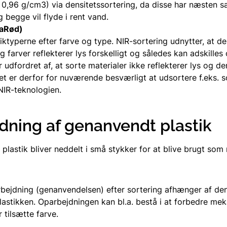
 0,96 g/cm3) via densitetssortering, da disse har næsten
 begge vil flyde i rent vand.
raRød)
iktyperne efter farve og type. NIR-sortering udnytter, at de
g farver reflekterer lys forskelligt og således kan adskilles 
 udfordret af, at sorte materialer ikke reflekterer lys og de
t er derfor for nuværende besværligt at udsortere f.eks. 
NIR-teknologien.
dning af genanvendt plastik
lastik bliver neddelt i små stykker for at blive brugt som 
bejdning (genanvendelsen) efter sortering afhænger af de
lastikken. Oparbejdningen kan bl.a. bestå i at forbedre me
 tilsætte farve.