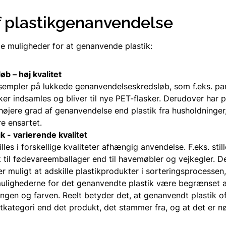
f plastikgenanvendelse
ge muligheder for at genanvende plastik:
øb – høj kvalitet
sempler på lukkede genanvendelseskredsløb, som f.eks. pa
er indsamles og bliver til nye PET-flasker. Derudover har pl
 højere grad af genanvendelse end plastik fra husholdninger,
e ensartet.
ik - varierende kvalitet
illes i forskellige kvaliteter afhængig anvendelse. F.eks. stil
ik til fødevareemballager end til havemøbler og vejkegler. D
er muligt at adskille plastikprodukter i sorteringsprocessen,
ulighederne for det genanvendte plastik være begrænset a
en og farven. Reelt betyder det, at genanvendt plastik of
tkategori end det produkt, det stammer fra, og at det er n