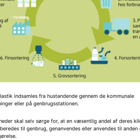
plastik indsamles fra hustandende gennem de kommunale
inger eller på genbrugsstationen.
heder skal selv sørge for, at en væsentlig andel af deres ki
orberedes til genbrug, genanvendes eller anvendes til anden 
gørelse.