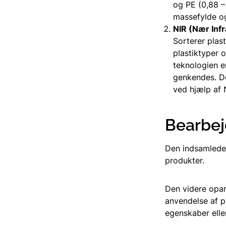
og PE (0,88 –
massefylde og
NIR (Nær Inf
Sorterer plast
plastiktyper o
teknologien er
genkendes. De
ved hjælp af 
Bearbej
Den indsamlede p
produkter.
Den videre opar
anvendelse af p
egenskaber eller