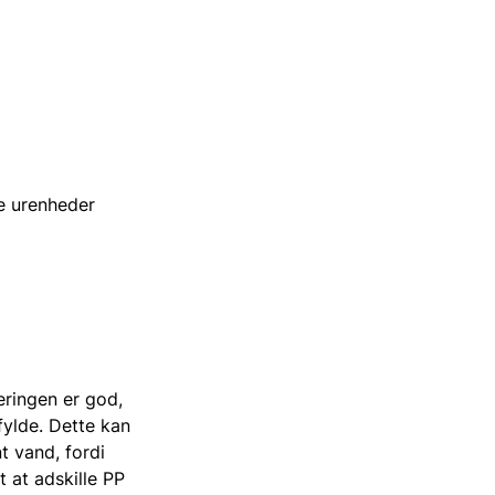
re urenheder
eringen er god,
fylde. Dette kan
t vand, fordi
 at adskille PP