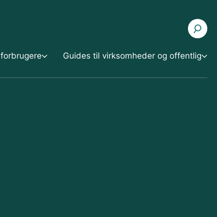
 forbrugere
Guides til virksomheder og offentlig
Guides til virksomheder og offentlig
Samarbejde
Affald og genanvendelse
se
Regler og retningslinjer