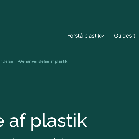
Gå til indholdet
Forstå plastik
Guides til
endelse
Genanvendelse af plastik
Forstå plastik
Guides til forbrugere
Viden om plastik
Køb
Mærkning af plastik
Brug
af plastik
Ting af plastik
Affald og genanvendel