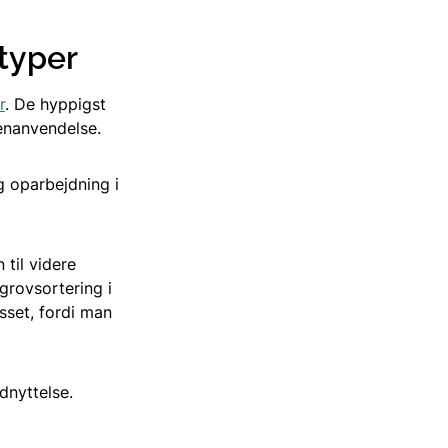
 typer
r
. De hyppigst
enanvendelse.
g oparbejdning i
 til videre
grovsortering i
sset, fordi man
dnyttelse.