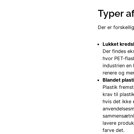
Typer a
Der er forskelli
Lukket kredsl
Der findes ek
hvor PET-flask
industrien en
renere og mer
Blandet plast
Plastik fremst
krav til plast
hvis det ikke 
anvendelsesm
sammensætning
lavere produk
farve det.