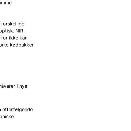
 samme
 forskellige
optisk. NIR-
rfor ikke kan
sorte kødbakker
råvarer i nye
n efterfølgende
kaniske