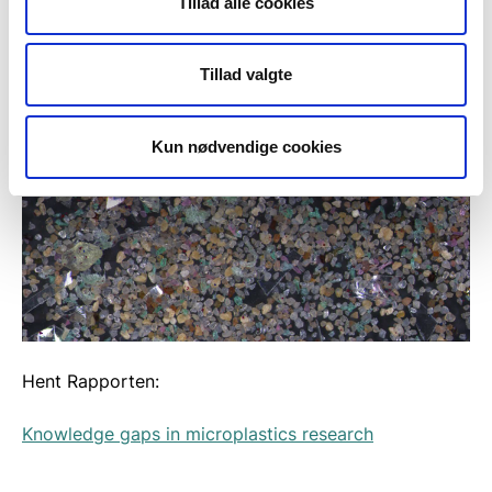
Tillad alle cookies
Sources, occurrences and fate
Tillad valgte
Kun nødvendige cookies
Hent Rapporten:
Knowledge gaps in microplastics research