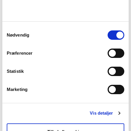
Læs mere om mikroplastik på
mst.dk
Samtykkevalg
Kunstgræsbaner - Alternativer til
Nødvendig
gummigranulat som infill og erfaringer
med banepleje
Partnerskab om mikroplast 2017
Præferencer
Analyse af mikroplast i torske- og
sildemaver
Statistik
µPLAST i spildevand – renseteknologiers
tilbageholdelse af mikroplast
Båndfilterteknologiens potentiale for at
Marketing
fjerne mikroplast I kombination med
organisk stof i renseanlægs primærdel
Microplastics - Occurrence, effects and
Vis detaljer
sources of releases to the environment in
Denmark
Microplastic in Danish wastewater -